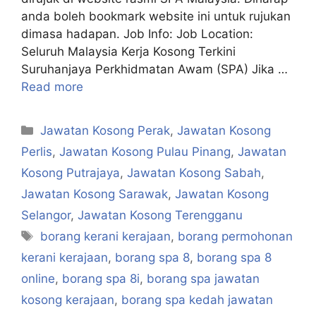
anda boleh bookmark website ini untuk rujukan
dimasa hadapan. Job Info: Job Location:
Seluruh Malaysia Kerja Kosong Terkini
Suruhanjaya Perkhidmatan Awam (SPA) Jika …
Read more
Categories
Jawatan Kosong Perak
,
Jawatan Kosong
Perlis
,
Jawatan Kosong Pulau Pinang
,
Jawatan
Kosong Putrajaya
,
Jawatan Kosong Sabah
,
Jawatan Kosong Sarawak
,
Jawatan Kosong
Selangor
,
Jawatan Kosong Terengganu
Tags
borang kerani kerajaan
,
borang permohonan
kerani kerajaan
,
borang spa 8
,
borang spa 8
online
,
borang spa 8i
,
borang spa jawatan
kosong kerajaan
,
borang spa kedah jawatan