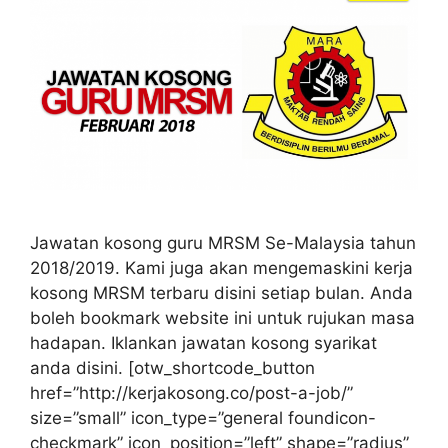
Jawatan kosong guru MRSM Se-Malaysia tahun
2018/2019. Kami juga akan mengemaskini kerja
kosong MRSM terbaru disini setiap bulan. Anda
boleh bookmark website ini untuk rujukan masa
hadapan. Iklankan jawatan kosong syarikat
anda disini. [otw_shortcode_button
href=”http://kerjakosong.co/post-a-job/”
size=”small” icon_type=”general foundicon-
checkmark” icon_position=”left” shape=”radius”