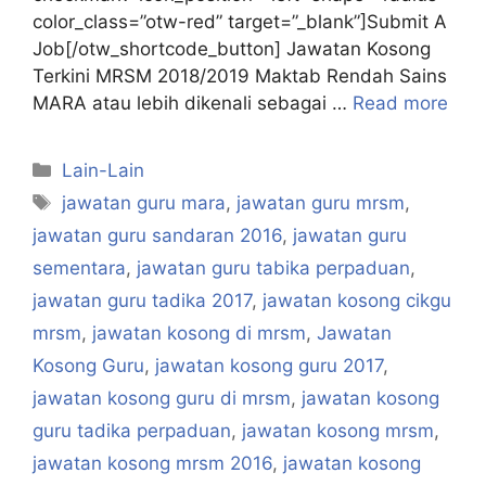
color_class=”otw-red” target=”_blank”]Submit A
Job[/otw_shortcode_button] Jawatan Kosong
Terkini MRSM 2018/2019 Maktab Rendah Sains
MARA atau lebih dikenali sebagai …
Read more
Categories
Lain-Lain
Tags
jawatan guru mara
,
jawatan guru mrsm
,
jawatan guru sandaran 2016
,
jawatan guru
sementara
,
jawatan guru tabika perpaduan
,
jawatan guru tadika 2017
,
jawatan kosong cikgu
mrsm
,
jawatan kosong di mrsm
,
Jawatan
Kosong Guru
,
jawatan kosong guru 2017
,
jawatan kosong guru di mrsm
,
jawatan kosong
guru tadika perpaduan
,
jawatan kosong mrsm
,
jawatan kosong mrsm 2016
,
jawatan kosong