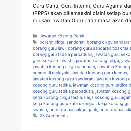
Guru Ganti, Guru Interim, Guru Agama d
(PPPS) akan dikemaskini disini setiap bu
rujukan jawatan Guru pada masa akan da
Categories
Jawatan Kosong Perak
Tags
borang cikgu sandaran
,
borang cikgu sandaran 
borang guru jawi
,
borang guru sandaran tidak terla
borang guru tadika perpaduan
,
jawatan guru seko
guru sekolah swasta
,
jawatan kosong cikgu
,
jawa
jawatan kosong cikgu sandaran
,
Jawatan Kosong
agama di malaysia
,
jawatan kosong guru kemas
,
jawatan kosong guru sandaran
,
jawatan kosong g
kosong guru tadika
,
jawatan kosong guru tadika 
kosong guru tadika perpaduan
,
jawatan kosong gu
kerja kosong cikgu taska
,
kerja kosong guru aga
kerja kosong guru kafa selangor
,
kerja kosong gur
swasta
,
permohonan cikgu ganti
,
permohonan ci
23 Comments