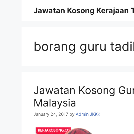
Skip
Jawatan Kosong Kerajaan T
to
content
borang guru tad
Jawatan Kosong Gur
Malaysia
January 24, 2017
by
Admin JKKK