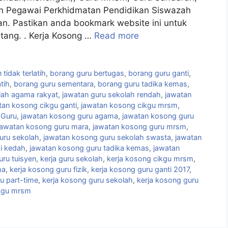
an Pegawai Perkhidmatan Pendidikan Siswazah
lan. Pastikan anda bookmark website ini untuk
tang. . Kerja Kosong …
Read more
tidak terlatih
,
borang guru bertugas
,
borang guru ganti
,
tih
,
borang guru sementara
,
borang guru tadika kemas
,
lah agama rakyat
,
jawatan guru sekolah rendah
,
jawatan
tan kosong cikgu ganti
,
jawatan kosong cikgu mrsm
,
 Guru
,
jawatan kosong guru agama
,
jawatan kosong guru
jawatan kosong guru mara
,
jawatan kosong guru mrsm
,
uru sekolah
,
jawatan kosong guru sekolah swasta
,
jawatan
di kedah
,
jawatan kosong guru tadika kemas
,
jawatan
ru tuisyen
,
kerja guru sekolah
,
kerja kosong cikgu mrsm
,
ma
,
kerja kosong guru fizik
,
kerja kosong guru ganti 2017
,
u part-time
,
kerja kosong guru sekolah
,
kerja kosong guru
kgu mrsm