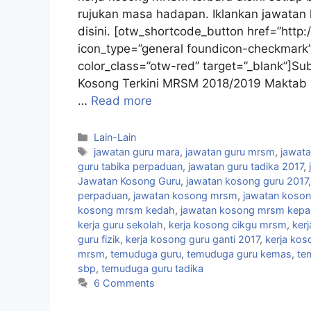
rujukan masa hadapan. Iklankan jawatan 
disini. [otw_shortcode_button href=”http:
icon_type=”general foundicon-checkmark” 
color_class=”otw-red” target=”_blank”]S
Kosong Terkini MRSM 2018/2019 Maktab R
…
Read more
Categories
Lain-Lain
Tags
jawatan guru mara
,
jawatan guru mrsm
,
jawata
guru tabika perpaduan
,
jawatan guru tadika 2017
,
Jawatan Kosong Guru
,
jawatan kosong guru 2017
perpaduan
,
jawatan kosong mrsm
,
jawatan koso
kosong mrsm kedah
,
jawatan kosong mrsm kepal
kerja guru sekolah
,
kerja kosong cikgu mrsm
,
ker
guru fizik
,
kerja kosong guru ganti 2017
,
kerja kos
mrsm
,
temuduga guru
,
temuduga guru kemas
,
te
sbp
,
temuduga guru tadika
6 Comments