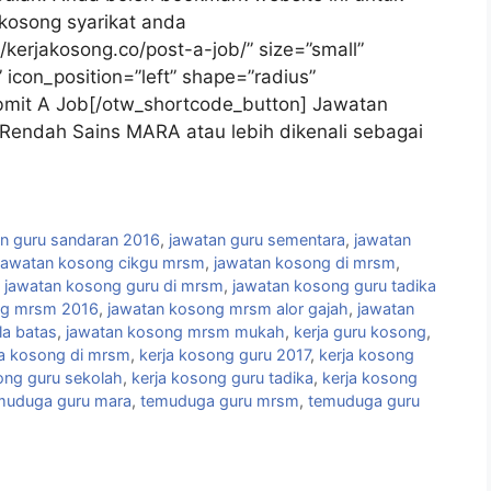
kosong syarikat anda
//kerjakosong.co/post-a-job/” size=”small”
icon_position=”left” shape=”radius”
ubmit A Job[/otw_shortcode_button] Jawatan
endah Sains MARA atau lebih dikenali sebagai
n guru sandaran 2016
,
jawatan guru sementara
,
jawatan
jawatan kosong cikgu mrsm
,
jawatan kosong di mrsm
,
,
jawatan kosong guru di mrsm
,
jawatan kosong guru tadika
ng mrsm 2016
,
jawatan kosong mrsm alor gajah
,
jawatan
a batas
,
jawatan kosong mrsm mukah
,
kerja guru kosong
,
ja kosong di mrsm
,
kerja kosong guru 2017
,
kerja kosong
ong guru sekolah
,
kerja kosong guru tadika
,
kerja kosong
muduga guru mara
,
temuduga guru mrsm
,
temuduga guru