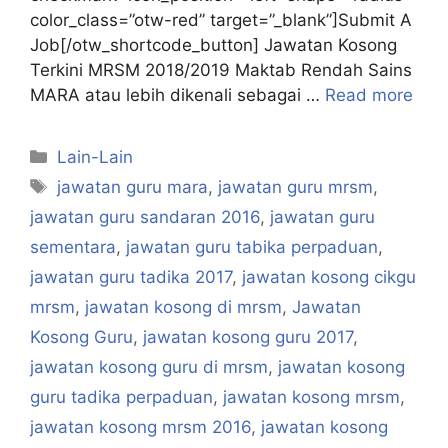
color_class=”otw-red” target=”_blank”]Submit A
Job[/otw_shortcode_button] Jawatan Kosong
Terkini MRSM 2018/2019 Maktab Rendah Sains
MARA atau lebih dikenali sebagai …
Read more
Categories
Lain-Lain
Tags
jawatan guru mara
,
jawatan guru mrsm
,
jawatan guru sandaran 2016
,
jawatan guru
sementara
,
jawatan guru tabika perpaduan
,
jawatan guru tadika 2017
,
jawatan kosong cikgu
mrsm
,
jawatan kosong di mrsm
,
Jawatan
Kosong Guru
,
jawatan kosong guru 2017
,
jawatan kosong guru di mrsm
,
jawatan kosong
guru tadika perpaduan
,
jawatan kosong mrsm
,
jawatan kosong mrsm 2016
,
jawatan kosong