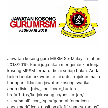
Jawatan kosong guru MRSM Se-Malaysia tahun
2018/2019. Kami juga akan mengemaskini kerja
kosong MRSM terbaru disini setiap bulan. Anda
boleh bookmark website ini untuk rujukan masa
hadapan. Iklankan jawatan kosong syarikat
anda disini. [otw_shortcode_button
href=”http://kerjakosong.co/post-a-job/”
size=”small” icon_type=”general foundicon-
checkmark” icon_position=”left” shape=”radius”