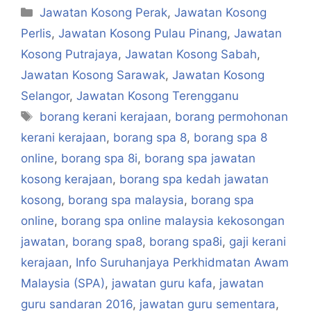
Categories
Jawatan Kosong Perak
,
Jawatan Kosong
Perlis
,
Jawatan Kosong Pulau Pinang
,
Jawatan
Kosong Putrajaya
,
Jawatan Kosong Sabah
,
Jawatan Kosong Sarawak
,
Jawatan Kosong
Selangor
,
Jawatan Kosong Terengganu
Tags
borang kerani kerajaan
,
borang permohonan
kerani kerajaan
,
borang spa 8
,
borang spa 8
online
,
borang spa 8i
,
borang spa jawatan
kosong kerajaan
,
borang spa kedah jawatan
kosong
,
borang spa malaysia
,
borang spa
online
,
borang spa online malaysia kekosongan
jawatan
,
borang spa8
,
borang spa8i
,
gaji kerani
kerajaan
,
Info Suruhanjaya Perkhidmatan Awam
Malaysia (SPA)
,
jawatan guru kafa
,
jawatan
guru sandaran 2016
,
jawatan guru sementara
,