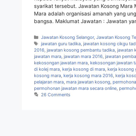
syarikat tersebut. Jawatan Kosong Mara M
Mara adalah organisasi amanah yang ung
bangsa. Maklumat Jawatan : Jawatan ya
Categories
Jawatan Kosong Selangor
,
Jawatan Kosong Ter
Tags
jawatan guru tadika
,
jawatan kosong cikgu tad
2016
,
jawatan kosong pembantu tadika
,
jawatan 
jawatan mara
,
jawatan mara 2016
,
jawatan pemba
kekosongan jawatan mara
,
kekosongan jawatan t
di kolej mara
,
kerja kosong di mara
,
kerja kosong 
kosong mara
,
kerja kosong mara 2016
,
kerja koso
pelajaran mara
,
mara jawatan kosong
,
permohona
permohonan jawatan mara secara online
,
permoho
26 Comments