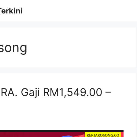
erkini
osong
A. Gaji RM1,549.00 –