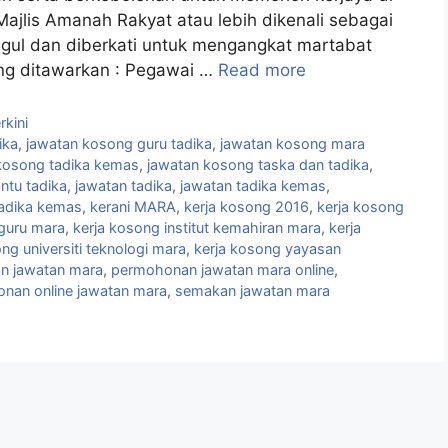
ajlis Amanah Rakyat atau lebih dikenali sebagai
gul dan diberkati untuk mengangkat martabat
ng ditawarkan : Pegawai …
Read more
kini
ika
,
jawatan kosong guru tadika
,
jawatan kosong mara
kosong tadika kemas
,
jawatan kosong taska dan tadika
,
ntu tadika
,
jawatan tadika
,
jawatan tadika kemas
,
adika kemas
,
kerani MARA
,
kerja kosong 2016
,
kerja kosong
guru mara
,
kerja kosong institut kemahiran mara
,
kerja
ng universiti teknologi mara
,
kerja kosong yayasan
n jawatan mara
,
permohonan jawatan mara online
,
nan online jawatan mara
,
semakan jawatan mara