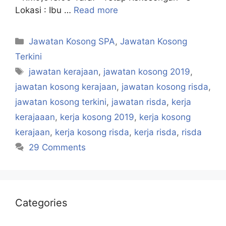
Lokasi : Ibu …
Read more
Categories
Jawatan Kosong SPA
,
Jawatan Kosong
Terkini
Tags
jawatan kerajaan
,
jawatan kosong 2019
,
jawatan kosong kerajaan
,
jawatan kosong risda
,
jawatan kosong terkini
,
jawatan risda
,
kerja
kerajaaan
,
kerja kosong 2019
,
kerja kosong
kerajaan
,
kerja kosong risda
,
kerja risda
,
risda
29 Comments
Categories