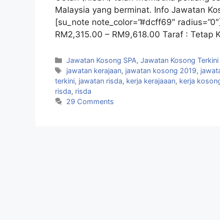
Malaysia yang berminat. Info Jawatan Ko
[su_note note_color=”#dcff69″ radius=”0″
RM2,315.00 – RM9,618.00 Taraf : Tetap K
Categories
Jawatan Kosong SPA
,
Jawatan Kosong Terkini
Tags
jawatan kerajaan
,
jawatan kosong 2019
,
jawat
terkini
,
jawatan risda
,
kerja kerajaaan
,
kerja koson
risda
,
risda
29 Comments