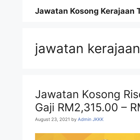
Skip
Jawatan Kosong Kerajaan T
to
content
jawatan kerajaa
Jawatan Kosong Risd
Gaji RM2,315.00 – R
August 23, 2021
by
Admin JKKK