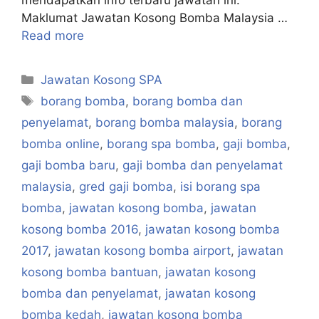
mendapatkan info terbaru jawatan ini.
Maklumat Jawatan Kosong Bomba Malaysia …
Read more
Categories
Jawatan Kosong SPA
Tags
borang bomba
,
borang bomba dan
penyelamat
,
borang bomba malaysia
,
borang
bomba online
,
borang spa bomba
,
gaji bomba
,
gaji bomba baru
,
gaji bomba dan penyelamat
malaysia
,
gred gaji bomba
,
isi borang spa
bomba
,
jawatan kosong bomba
,
jawatan
kosong bomba 2016
,
jawatan kosong bomba
2017
,
jawatan kosong bomba airport
,
jawatan
kosong bomba bantuan
,
jawatan kosong
bomba dan penyelamat
,
jawatan kosong
bomba kedah
,
jawatan kosong bomba