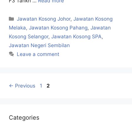
F3 Tarikh …
Read more
Categories
Jawatan Kosong Johor
,
Jawatan Kosong
Melaka
,
Jawatan Kosong Pahang
,
Jawatan
Kosong Selangor
,
Jawatan Kosong SPA
,
Jawatan Negeri Sembilan
Leave a comment
Page
Page
←
Previous
1
2
Categories