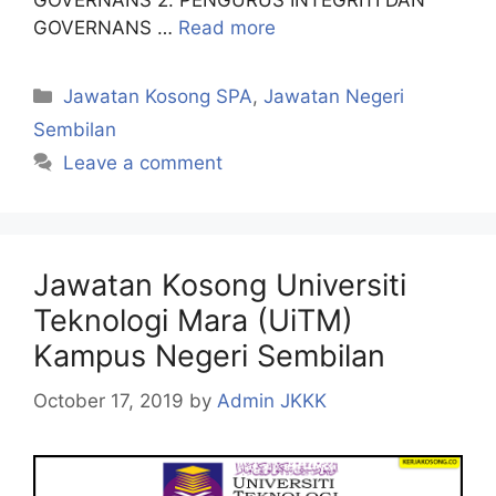
GOVERNANS 2. PENGURUS INTEGRITI DAN
GOVERNANS …
Read more
Categories
Jawatan Kosong SPA
,
Jawatan Negeri
Sembilan
Leave a comment
Jawatan Kosong Universiti
Teknologi Mara (UiTM)
Kampus Negeri Sembilan
October 17, 2019
by
Admin JKKK